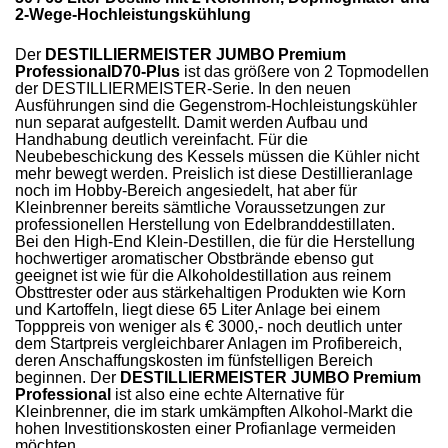
2-Wege-Hochleistungskühlung
Der
DESTILLIERMEISTER JUMBO Premium
ProfessionalD70-Plus
ist das größere von 2 Topmodellen
der DESTILLIERMEISTER-Serie. In den neuen
Ausführungen sind die Gegenstrom-Hochleistungskühler
nun separat aufgestellt. Damit werden Aufbau und
Handhabung deutlich vereinfacht. Für die
Neubebeschickung des Kessels müssen die Kühler nicht
mehr bewegt werden. Preislich ist diese Destillieranlage
noch im Hobby-Bereich angesiedelt, hat aber für
Kleinbrenner bereits sämtliche Voraussetzungen zur
professionellen Herstellung von Edelbranddestillaten.
Bei den High-End Klein-Destillen, die für die Herstellung
hochwertiger aromatischer Obstbrände ebenso gut
geeignet ist wie für die Alkoholdestillation aus reinem
Obsttrester oder aus stärkehaltigen Produkten wie Korn
und Kartoffeln, liegt diese 65 Liter Anlage bei einem
Topppreis von weniger als € 3000,- noch deutlich unter
dem Startpreis vergleichbarer Anlagen im Profibereich,
deren Anschaffungskosten im fünfstelligen Bereich
beginnen. Der
DESTILLIERMEISTER JUMBO Premium
Professional
ist also eine echte Alternative für
Kleinbrenner, die im stark umkämpften Alkohol-Markt die
hohen Investitionskosten einer Profianlage vermeiden
möchten.