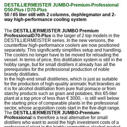
DESTILLIERMEISTER JUMBO-Premium-Professional
D50-Plus / D70-Plus
50 / 65 liter still with 2 columns, dephlegmator and 2-
way high-performance cooling system
The
DESTILLIERMEISTER JUMBO Premium
ProfessionalD70-Plus
is the larger of 2 top models in the
DESTILLIERMEISTER series. In the new versions, the
counterflow high-performance coolers are now positioned
separately. This significantly simplifies setup and handling.
The coolers no longer have to be moved for reloading the
vessel. In terms of price, this distillation system is still in the
hobby range, but for small distillers it already has all the
prerequisites for the professional production of noble
brandy distillates.
In the high-end small distilleries, which is just as suitable
for the production of high-quality aromatic fruit brandies as
it is for alcohol distillation from pure fruit pomace or from
starchy products such as grain and potatoes, this 65-liter
plant at a top price of less than € 3000, - is still well below
the starting price of comparable plants in the professional
sector, whose acquisition costs start in the five-digit range.
The
DESTILLIERMEISTER JUMBO-Premium-
Professional
is therefore a real alternative for small
distillers who want to avoid the high investment costs of a