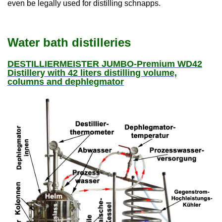
even be legally used for distilling schnapps.
Water bath distilleries
DESTILLIERMEISTER JUMBO-Premium WD42
Distillery with 42 liters distilling volume,
columns and dephlegmator