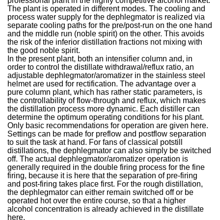
professional plant in the highly competitive alcohol market.
The plant is operated in different modes. The cooling and
process water supply for the dephlegmator is realized via
separate cooling paths for the pre/post-run on the one hand
and the middle run (noble spirit) on the other. This avoids
the risk of the inferior distillation fractions not mixing with
the good noble spirit.
In the present plant, both an intensifier column and, in
order to control the distillate withdrawal/reflux ratio, an
adjustable dephlegmator/aromatizer in the stainless steel
helmet are used for rectification. The advantage over a
pure column plant, which has rather static parameters, is
the controllability of flow-through and reflux, which makes
the distillation process more dynamic. Each distiller can
determine the optimum operating conditions for his plant.
Only basic recommendations for operation are given here.
Settings can be made for preflow and postflow separation
to suit the task at hand. For fans of classical potstill
distillations, the dephlegmator can also simply be switched
off. The actual dephlegmator/aromatizer operation is
generally required in the double firing process for the fine
firing, because it is here that the separation of pre-firing
and post-firing takes place first. For the rough distillation,
the dephlegmator can either remain switched off or be
operated hot over the entire course, so that a higher
alcohol concentration is already achieved in the distillate
here.