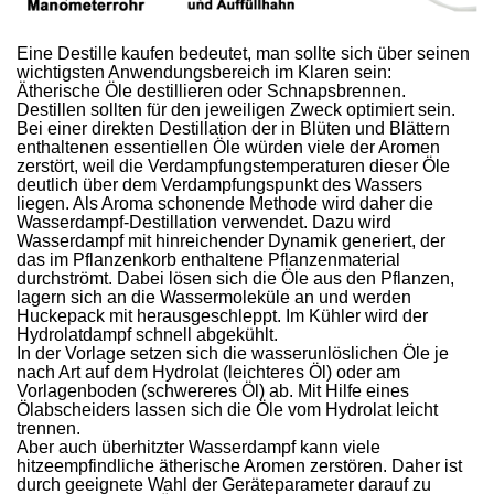
Eine Destille kaufen bedeutet, man sollte sich über seinen
wichtigsten Anwendungsbereich im Klaren sein:
Ätherische Öle destillieren oder Schnapsbrennen.
Destillen sollten für den jeweiligen Zweck optimiert sein.
Bei einer direkten Destillation der in Blüten und Blättern
enthaltenen essentiellen Öle würden viele der Aromen
zerstört, weil die Verdampfungstemperaturen dieser Öle
deutlich über dem Verdampfungspunkt des Wassers
liegen. Als Aroma schonende Methode wird daher die
Wasserdampf-Destillation verwendet. Dazu wird
Wasserdampf mit hinreichender Dynamik generiert, der
das im Pflanzenkorb enthaltene Pflanzenmaterial
durchströmt. Dabei lösen sich die Öle aus den Pflanzen,
lagern sich an die Wassermoleküle an und werden
Huckepack mit herausgeschleppt. Im Kühler wird der
Hydrolatdampf schnell abgekühlt.
In der Vorlage setzen sich die wasserunlöslichen Öle je
nach Art auf dem Hydrolat (leichteres Öl) oder am
Vorlagenboden (schwereres Öl) ab. Mit Hilfe eines
Ölabscheiders lassen sich die Öle vom Hydrolat leicht
trennen.
Aber auch überhitzter Wasserdampf kann viele
hitzeempfindliche ätherische Aromen zerstören. Daher ist
durch geeignete Wahl der Geräteparameter darauf zu