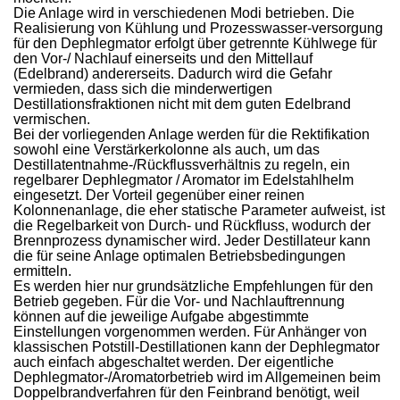
Die Anlage wird in verschiedenen Modi betrieben. Die
Realisierung von Kühlung und Prozesswasser-versorgung
für den Dephlegmator erfolgt über getrennte Kühlwege für
den Vor-/ Nachlauf einerseits und den Mittellauf
(Edelbrand) andererseits. Dadurch wird die Gefahr
vermieden, dass sich die minderwertigen
Destillationsfraktionen nicht mit dem guten Edelbrand
vermischen.
Bei der vorliegenden Anlage werden für die Rektifikation
sowohl eine Verstärkerkolonne als auch, um das
Destillatentnahme-/Rückflussverhältnis zu regeln, ein
regelbarer Dephlegmator / Aromator im Edelstahlhelm
eingesetzt. Der Vorteil gegenüber einer reinen
Kolonnenanlage, die eher statische Parameter aufweist, ist
die Regelbarkeit von Durch- und Rückfluss, wodurch der
Brennprozess dynamischer wird. Jeder Destillateur kann
die für seine Anlage optimalen Betriebsbedingungen
ermitteln.
Es werden hier nur grundsätzliche Empfehlungen für den
Betrieb gegeben. Für die Vor- und Nachlauftrennung
können auf die jeweilige Aufgabe abgestimmte
Einstellungen vorgenommen werden. Für Anhänger von
klassischen Potstill-Destillationen kann der Dephlegmator
auch einfach abgeschaltet werden. Der eigentliche
Dephlegmator-/Aromatorbetrieb wird im Allgemeinen beim
Doppelbrandverfahren für den Feinbrand benötigt, weil