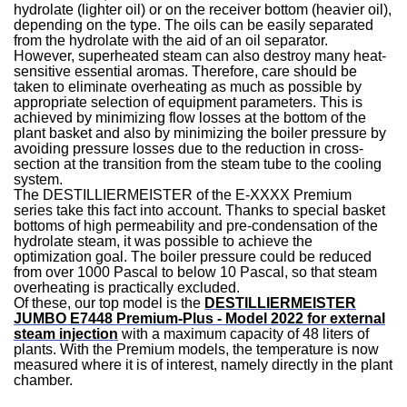
hydrolate (lighter oil) or on the receiver bottom (heavier oil),
depending on the type. The oils can be easily separated
from the hydrolate with the aid of an oil separator.
However, superheated steam can also destroy many heat-
sensitive essential aromas. Therefore, care should be
taken to eliminate overheating as much as possible by
appropriate selection of equipment parameters. This is
achieved by minimizing flow losses at the bottom of the
plant basket and also by minimizing the boiler pressure by
avoiding pressure losses due to the reduction in cross-
section at the transition from the steam tube to the cooling
system.
The DESTILLIERMEISTER of the E-XXXX Premium
series take this fact into account. Thanks to special basket
bottoms of high permeability and pre-condensation of the
hydrolate steam, it was possible to achieve the
optimization goal. The boiler pressure could be reduced
from over 1000 Pascal to below 10 Pascal, so that steam
overheating is practically excluded.
Of these, our top model is the
DESTILLIERMEISTER
JUMBO E7448 Premium-Plus - Model 2022 for external
steam injection
with a maximum capacity of 48 liters of
plants. With the Premium models, the temperature is now
measured where it is of interest, namely directly in the plant
chamber.