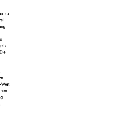
er zu
ei
ung
es
els.
 Die
e
.
en
-Wert
inen
ng
,