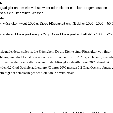
:
grad gibt an, um wie viel schwerer oder leichter ein Liter der gemessenen
ist als ein Liter reines Wasser.
ele:
ner Flüssigkeit wiegt 1050 g. Diese Flüssigkeit enthält daher 1050 - 1000 = 50 
ner anderen Flüssigkeit wiegt 975 g. Diese Flüssigkeit enthält 975 - 1000 = -25
legrade, desto süßer ist die Flüssigkeit. Da die Dichte einer Flüssigkeit von ihrer
bhängt und die Oechslewaagen auf eine Temperatur von 20ºC geeicht sind, muss d
rigiert werden, wenn die Temperatur der Flüssigkeit deutlich von 20ºC abweicht. P
rden 0,2 Grad Oechsle addiert, pro ºC unter 20ºC müssen 0,2 Grad Oechsle abgezo
erledigt bei dem vorliegenden Gerät die Korrekturscala.