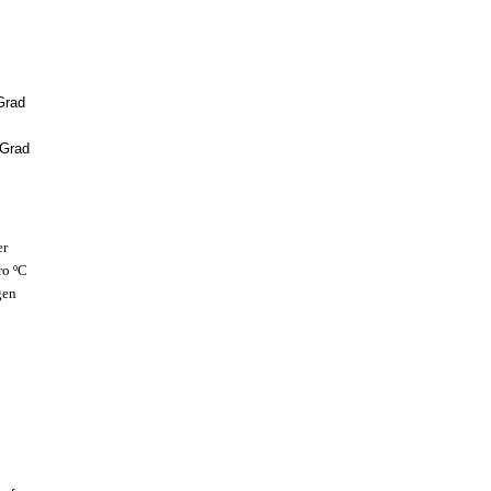
Grad
 Grad
er
ro ºC
gen