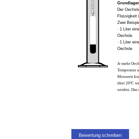
Grundlagen
Der Oechsle
Flüssigkeit 
Zwei Beispi
· 1 Liter ei
Oechsle.
· 1 Liter ei
Oechsle.
Je mehr Oechs
Temperatur a
Messwert kor
über 20ºC we
werden. Das 
Bewertung schreiben