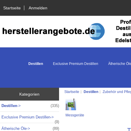
Startseite
Anmelden
Destillen
Exclusive Premium Destillen
Ätherische Öl
Startseite
::
Destillen
::
Zubehör und Pfle
Kategorien
Destillen
->
(335)
Messgeräte
Exclusive Premium Destillen->
(9)
Ätherische Öle->
(89)
T