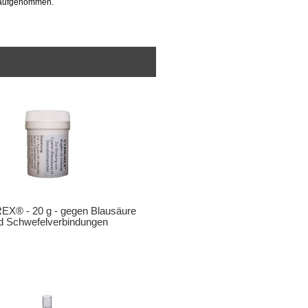
p aufgenommen.
X® - 20 g - gegen Blausäure
d Schwefelverbindungen