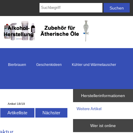
Bierbrauen
Geschenkideen
Kühler und Wärmetauscher
Herstellerinformationen
Artikel 18/19
Weitere Artikel
Artikelliste
Nächster
Wer ist online
ektur