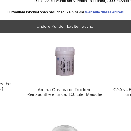
Dieser Artikel wurde am Mittwoch 18 Februar, 2009 im Sho
Für weitere Informationen besuchen Sie bitte die
Webseite dieses Artikels
.
andere Kunden kauften auch...
st bei
U)
Aroma-Obstbrand, Trocken-
CYANURE
Reinzuchthefe für ca. 100 Liter Maische
un