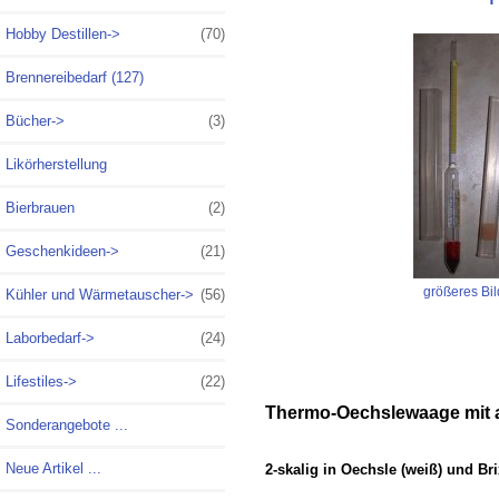
Hobby Destillen->
(70)
Brennereibedarf (127)
Bücher->
(3)
Likörherstellung
Bierbrauen
(2)
Geschenkideen->
(21)
größeres Bil
Kühler und Wärmetauscher->
(56)
Laborbedarf->
(24)
Lifestiles->
(22)
Thermo-
Oechslewaage mit 
Sonderangebote ...
Neue Artikel ...
2-skalig in Oechsle (weiß) und Bri