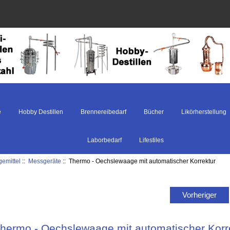
e
Hobby Destillen
Brennereibedarf
Bücher
Likörherstellung
Laborbedarf
Lifestiles
gemittel
::
Messgeräte
:: Thermo - Oechslewaage mit automatischer Korrektur
Vorheriger
hermo - Oechslewaage mit automatischer Korr