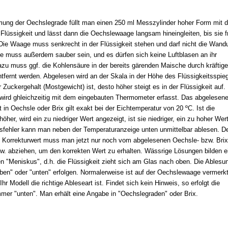
ung der Oechslegrade füllt man einen 250 ml Messzylinder hoher Form mit d
lüssigkeit und lässt dann die Oechslewaage langsam hineingleiten, bis sie fr
ie Waage muss senkrecht in der Flüssigkeit stehen und darf nicht die Wand
ie muss außerdem sauber sein, und es dürfen sich keine Luftblasen an ihr
azu muss ggf. die Kohlensäure in der bereits gärenden Maische durch kräftig
ntfernt werden. Abgelesen wird an der Skala in der Höhe des Flüssigkeitsspieg
 Zuckergehalt (Mostgewicht) ist, desto höher steigt es in der Flüssigkeit auf.
wird ghleichzeitig mit dem eingebauten Thermometer erfasst. Das abgelesen
in Oechsle oder Brix gilt exakt bei der Eichtemperatur von 20 ºC. Ist die
öher, wird ein zu niedriger Wert angezeigt, ist sie niedriger, ein zu hoher Wert
fehler kann man neben der Temperaturanzeige unten unmittelbar ablesen. D
 Korrekturwert muss man jetzt nur noch vom abgelesenen Oechsle- bzw. Brix
w. abziehen, um den korrekten Wert zu erhalten. Wässrige Lösungen bilden e
n "Meniskus", d.h. die Flüssigkeit zieht sich am Glas nach oben. Die Ablesu
ben" oder "unten" erfolgen. Normalerweise ist auf der Oechslewaage vermerkt
Ihr Modell die richtige Ableseart ist. Findet sich kein Hinweis, so erfolgt die
mer "unten". Man erhält eine Angabe in "Oechslegraden" oder Brix.