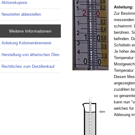
Aktionskupons
Anleitung:
Zur Bestimm
Newsletter abbestellen
messenden F
schwimmt. D
Weitere Informationen
berühren. S
befinden. D
Anleitung Kolonnenbrennerei
Schütteln e
Je höher der
Herstellung von ätherischen Ölen
Temperatur 
Mostgewicht 
Rechtliches zum Destillenkauf
Temperatur h
Diesen Mess
angezeigten
zuzählen bz
so genannte
kann nun "o
welches für 
Ablesung im